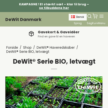
KAMPAGNE ! Et stærkt sæt – klar til brug –
se tilbuddene her
Dansk
DeWit Danmark
Sprog
Søg
Kurv
Menu
Kundeservice for private & erhverv
Vores venlig kundeservice er klar 365 dage om året
Forside
/
Shop
/
DeWit® Haveredskaber
/
DeWit® Serie BIO, letvægt
DeWit® Serie BIO, letvægt