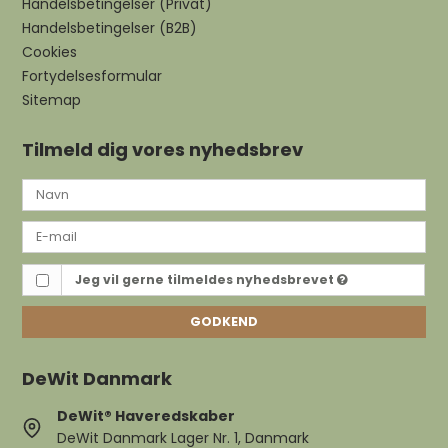
Handelsbetingelser (Privat)
Handelsbetingelser (B2B)
Cookies
Fortydelsesformular
Sitemap
Tilmeld dig vores nyhedsbrev
Jeg vil gerne tilmeldes nyhedsbrevet
GODKEND
DeWit Danmark
DeWit® Haveredskaber
DeWit Danmark Lager Nr. 1, Danmark