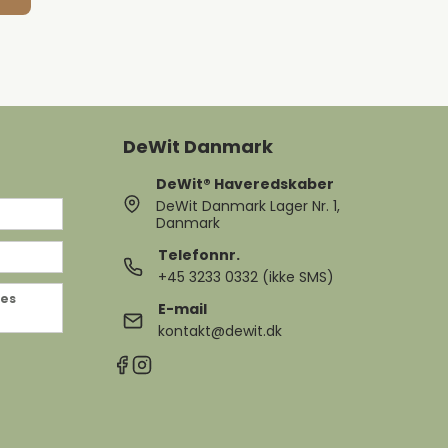
DeWit Danmark
DeWit® Haveredskaber
DeWit Danmark Lager Nr. 1,
Danmark
Telefonnr.
+45 3233 0332 (ikke SMS)
des
E-mail
kontakt@dewit.dk