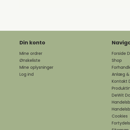
Din konto
Naviga
Mine ordrer
Forside 
Ønskeliste
Shop
Mine oplysninger
Forhandle
Log ind
Anlæg &
Kontakt
Produkti
DeWit D
Handelsbe
Handelsb
Cookies
Fortydel