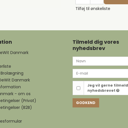
Tilføj til ønskeliste
tion
Tilmeld dig vores
nyhedsbrev
DeWit Danmark
rliste
 Brolægning
 DeWit Danmark
Jeg vil gerne tilmel
nformation
nyhedsbrevet
anmark - om os
tingelser (Privat)
GODKEND
etingelser (B2B)
sesformular