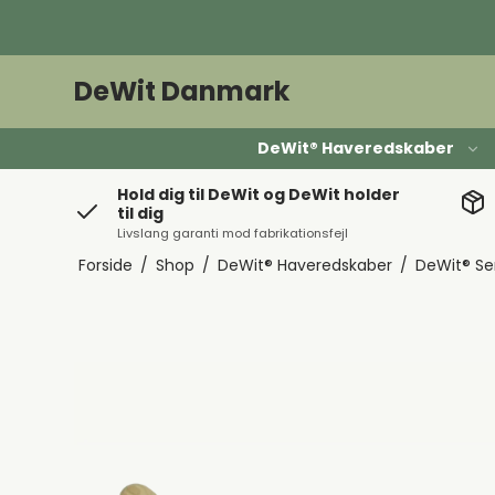
DeWit Danmark
DeWit® Haveredskaber
Hold dig til DeWit og DeWit holder
til dig
Livslang garanti mod fabrikationsfejl
Forside
/
Shop
/
DeWit® Haveredskaber
/
DeWit® Se