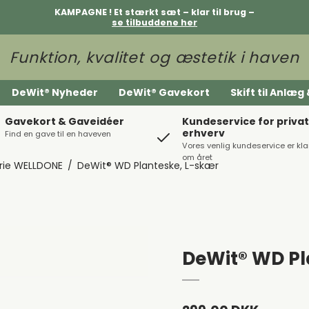
KAMPAGNE ! Et stærkt sæt – klar til brug –
se tilbuddene her
Funktion, kvalitet og æstetik i haven
DeWit® Nyheder
DeWit® Gavekort
Skift til Anlæ
Gavekort & Gaveidéer
Kundeservice for priva
erhverv
Find en gave til en haveven
Vores venlig kundeservice er kl
om året
rie WELLDONE
/
DeWit® WD Planteske, L-skær
DeWit® WD Pl