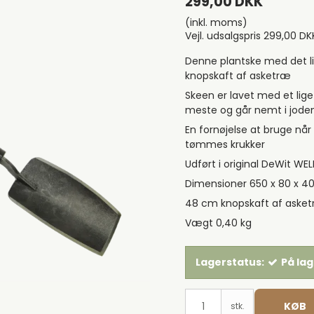
299,00 DKK
(inkl. moms)
Vejl. udsalgspris 299,00 DK
Denne plantske med det li
knopskaft af asketræ
Skeen er lavet med et lig
meste og går nemt i jode
En fornøjelse at bruge når 
tømmes krukker
Udført i original DeWit WE
Dimensioner 650 x 80 x 4
48 cm knopskaft af aske
Vægt 0,40 kg
Lagerstatus:
På la
KØB
stk.