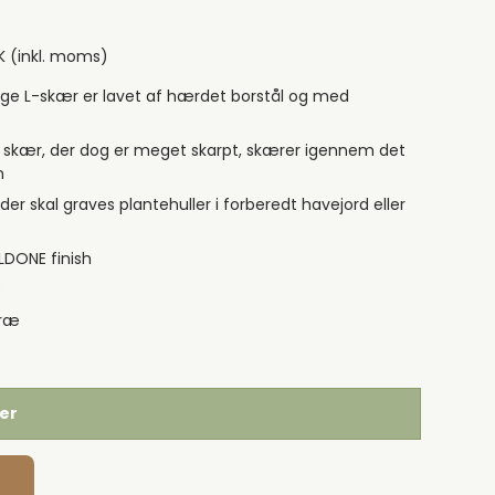
K
(inkl. moms)
ge L-skær er lavet af hærdet borstål og med
e skær, der dog er meget skarpt, skærer igennem det
n
der skal graves plantehuller i forberedt havejord eller
LLDONE finish
0
træ
ger