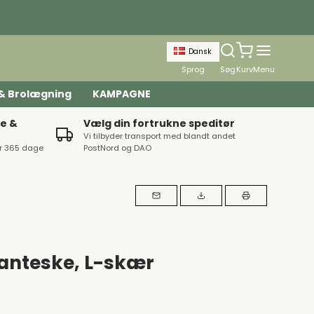
Dansk
Sprog
Søg
Kurv
Menu
g & Brolægning
KAMPAGNE
te &
Vælg din fortrukne speditør
Vi tilbyder transport med blandt andet
ar 365 dage
PostNord og DAO
anteske, L-skær