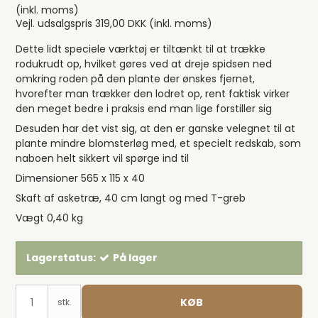
(inkl. moms)
Vejl. udsalgspris 319,00 DKK
(inkl. moms)
Dette lidt speciele værktøj er tiltænkt til at trække
rodukrudt op, hvilket gøres ved at dreje spidsen ned
omkring roden på den plante der ønskes fjernet,
hvorefter man trækker den lodret op, rent faktisk virker
den meget bedre i praksis end man lige forstiller sig
Desuden har det vist sig, at den er ganske velegnet til at
plante mindre blomsterløg med, et specielt redskab, som
naboen helt sikkert vil spørge ind til
Dimensioner 565 x 115 x 40
Skaft af asketræ, 40 cm langt og med T-greb
Vægt 0,40 kg
Lagerstatus:
På lager
KØB
stk.