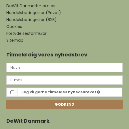
DeWit Danmark - om os
Handelsbetingelser (Privat)
Handelsbetingelser (B2B)
Cookies
Fortydelsesformular
Sitemap
Tilmeld dig vores nyhedsbrev
Jeg vil gerne tilmeldes nyhedsbrevet
GODKEND
DeWit Danmark